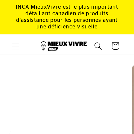
et
INCA MieuxVivre est le plus important
passer
détaillant canadien de produits
au
d'assistance pour les personnes ayant
contenu
une déficience visuelle
Panier
Passer aux
informations
produits