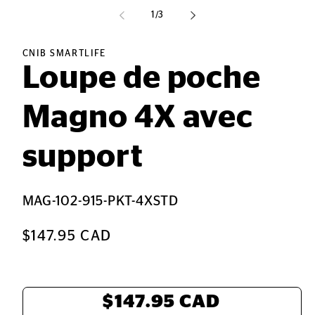
l
m
de
1
/
3
2
d
u
f
CNIB SMARTLIFE
m
Loupe de poche
Magno 4X avec
support
SKU:
MAG-102-915-PKT-4XSTD
Prix
$147.95 CAD
habituel
Total:
$147.95 CAD