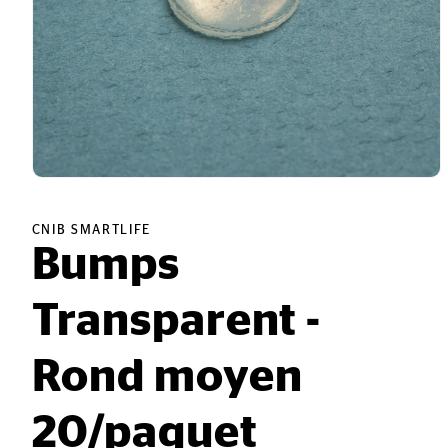
Ouvrir
le
média
1
CNIB SMARTLIFE
dans
Bumps
une
fenêtre
modale
Transparent -
Rond moyen
20/paquet